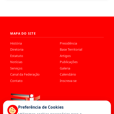
MAPA DO SITE
História
Presidência
Diretoria
Base Territorial
Estatuto
Artigos
Notícias
Publicações
Serviços
Galeria
Canal da Federação
Calendário
Contato
Inscreva-se
Preferência de Cookies