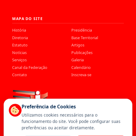
MAPA DO SITE
História
Presidência
Diretoria
Base Territorial
Estatuto
Artigos
Notícias
Publicações
Serviços
Galeria
Canal da Federação
Calendário
Contato
Inscreva-se
Preferência de Cookies
Utilizamos cookies necessários para o
funcionamento do site. Você pode configurar suas
preferências ou aceitar diretamente.