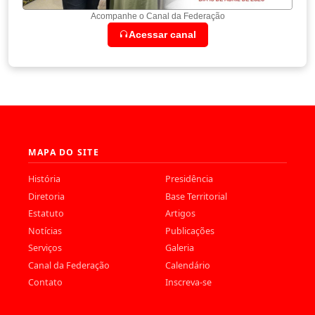
Acompanhe o Canal da Federação
Acessar canal
MAPA DO SITE
História
Presidência
Diretoria
Base Territorial
Estatuto
Artigos
Notícias
Publicações
Serviços
Galeria
Canal da Federação
Calendário
Contato
Inscreva-se