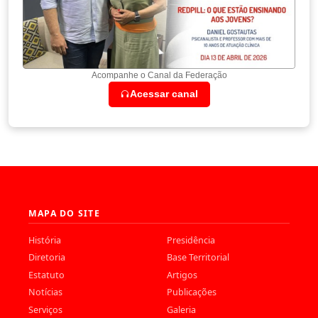
Acompanhe o Canal da Federação
Acessar canal
MAPA DO SITE
História
Presidência
Diretoria
Base Territorial
Estatuto
Artigos
Notícias
Publicações
Serviços
Galeria