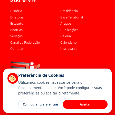
MAPA DO SITE
História
Presidência
Diretoria
Base Territorial
Estatuto
Artigos
Notícias
Publicações
Serviços
Galeria
Canal da Federação
Calendário
Contato
Inscreva-se
Preferência de Cookies
Utilizamos cookies necessários para o
funcionamento do site. Você pode configurar suas
preferências ou aceitar diretamente.
© 2026 Federação dos Trabalhadores da Saúde. Todos os direitos
Configurar preferências
Aceitar
reservados. —
Política de Privacidade
—
Cookies