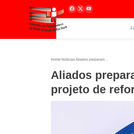
F
Home
/
Notícias
/
Aliados preparam mudanças em projeto de reforma da Previdência
Aliados prepa
projeto de ref