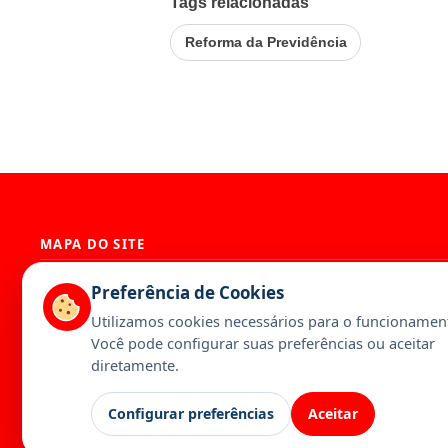
Tags relacionadas
Reforma da Previdência
MAPA DO SITE
História
Presidência
Preferência de Cookies
Diretoria
Base Territori
Utilizamos cookies necessários para o funcionament
Estatuto
Artigos
Você pode configurar suas preferências ou aceitar
Notícias
Publicações
diretamente.
Serviços
Galeria
Configurar preferências
Aceitar
Canal da Federação
Calendário
Contato
Inscreva-se