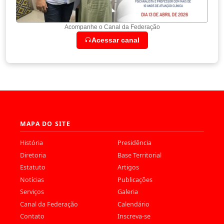
Acompanhe o Canal da Federação
Acessar canal
MAPA DO SITE
História
Presidência
Diretoria
Base Territorial
Estatuto
Artigos
Notícias
Publicações
Serviços
Galeria
Canal da Federação
Calendário
Contato
Inscreva-se