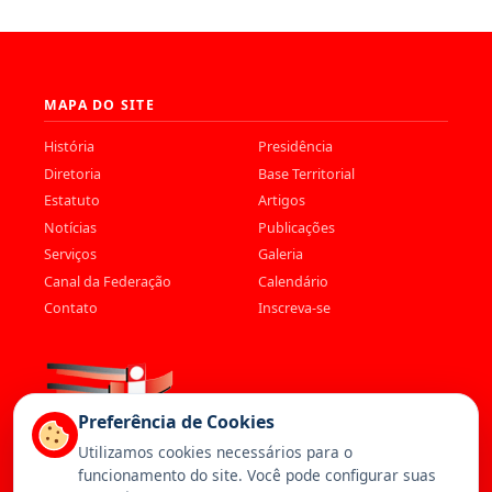
MAPA DO SITE
História
Presidência
Diretoria
Base Territorial
Estatuto
Artigos
Notícias
Publicações
Serviços
Galeria
Canal da Federação
Calendário
Contato
Inscreva-se
Preferência de Cookies
Utilizamos cookies necessários para o
funcionamento do site. Você pode configurar suas