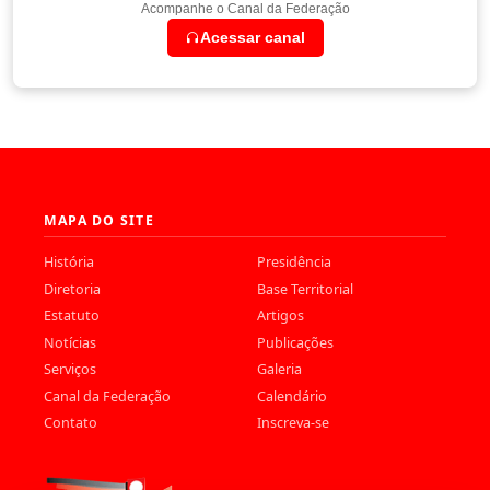
Acompanhe o Canal da Federação
Acessar canal
MAPA DO SITE
História
Presidência
Diretoria
Base Territorial
Estatuto
Artigos
Notícias
Publicações
Serviços
Galeria
Canal da Federação
Calendário
Contato
Inscreva-se