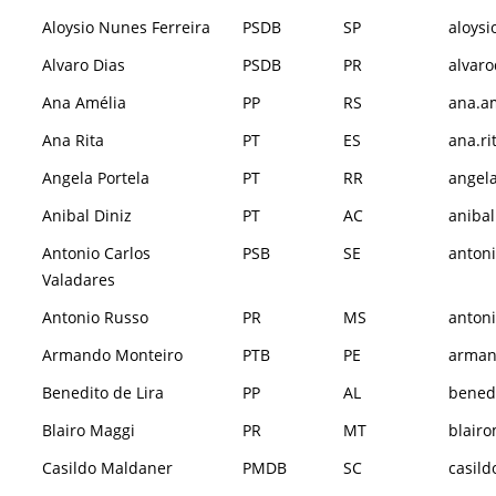
Aloysio Nunes Ferreira
PSDB
SP
aloysi
Alvaro Dias
PSDB
PR
alvaro
Ana Amélia
PP
RS
ana.am
Ana Rita
PT
ES
ana.ri
Angela Portela
PT
RR
angela
Anibal Diniz
PT
AC
anibal
Antonio Carlos
PSB
SE
antoni
Valadares
Antonio Russo
PR
MS
antoni
Armando Monteiro
PTB
PE
arman
Benedito de Lira
PP
AL
benedi
Blairo Maggi
PR
MT
blairo
Casildo Maldaner
PMDB
SC
casild