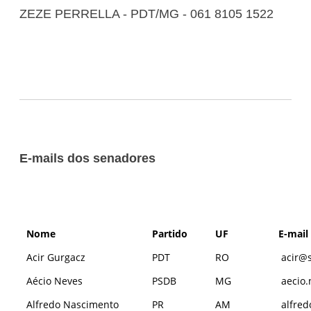
ZEZE PERRELLA - PDT/MG - 061 8105 1522
E-mails dos senadores
Nome
Partido
UF
E-mail
Acir Gurgacz
PDT
RO
acir@s
Aécio Neves
PSDB
MG
aecio.
Alfredo Nascimento
PR
AM
alfred