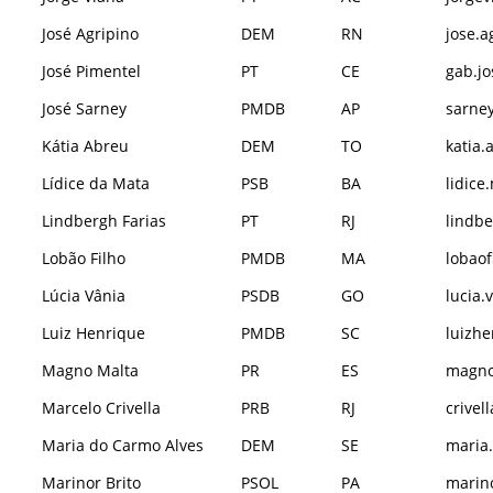
José Agripino
DEM
RN
jose.a
José Pimentel
PT
CE
gab.jo
José Sarney
PMDB
AP
sarney
Kátia Abreu
DEM
TO
katia.
Lídice da Mata
PSB
BA
lidice
Lindbergh Farias
PT
RJ
lindbe
Lobão Filho
PMDB
MA
lobaof
Lúcia Vânia
PSDB
GO
lucia.
Luiz Henrique
PMDB
SC
luizhe
Magno Malta
PR
ES
magno
Marcelo Crivella
PRB
RJ
crivel
Maria do Carmo Alves
DEM
SE
maria.
Marinor Brito
PSOL
PA
marino