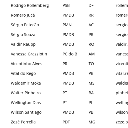
Rodrigo Rollemberg
PSB
DF
rollem
Romero Jucá
PMDB
RR
romero
Sérgio Petecão
PMN
AC
sergio
Sérgio Souza
PMDB
PR
sergio
Valdir Raupp
PMDB
RO
valdir
Vanessa Grazziotin
PC do B
AM
vaness
Vicentinho Alves
PR
TO
vicent
Vital do Rêgo
PMDB
PB
vital.
Waldemir Moka
PMDB
MS
walde
Walter Pinheiro
PT
BA
pinhei
Wellington Dias
PT
PI
wellin
Wilson Santiago
PMDB
PB
wilson
Zezé Perrella
PDT
MG
zeze.p