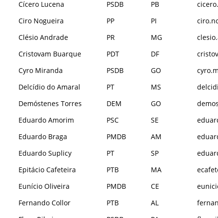
Cícero Lucena
PSDB
PB
cicero
Ciro Nogueira
PP
PI
ciro.n
Clésio Andrade
PR
MG
clesio
Cristovam Buarque
PDT
DF
cristo
Cyro Miranda
PSDB
GO
cyro.m
Delcídio do Amaral
PT
MS
delcid
Demóstenes Torres
DEM
GO
demost
Eduardo Amorim
PSC
SE
eduar
Eduardo Braga
PMDB
AM
eduard
Eduardo Suplicy
PT
SP
eduard
Epitácio Cafeteira
PTB
MA
ecafet
Eunício Oliveira
PMDB
CE
eunici
Fernando Collor
PTB
AL
fernan