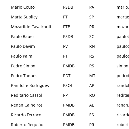
Mário Couto
PSDB
PA
mario.
Marta Suplicy
PT
SP
martas
Mozarildo Cavalcanti
PTB
RR
mozari
Paulo Bauer
PSDB
SC
paulo
Paulo Davim
PV
RN
paulo
Paulo Paim
PT
RS
paulo
Pedro Simon
PMDB
RS
simon
Pedro Taques
PDT
MT
pedro
Randolfe Rodrigues
PSOL
AP
randol
Reditario Cassol
PP
RO
redita
Renan Calheiros
PMDB
AL
renan.
Ricardo Ferraço
PMDB
ES
ricard
Roberto Requião
PMDB
PR
robert