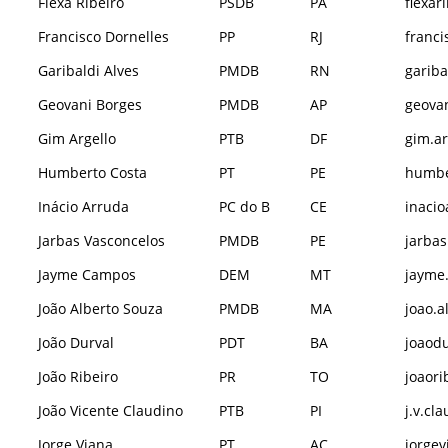
Flexa Ribeiro
PSDB
PA
flexar
Francisco Dornelles
PP
RJ
franci
Garibaldi Alves
PMDB
RN
gariba
Geovani Borges
PMDB
AP
geovan
Gim Argello
PTB
DF
gim.ar
Humberto Costa
PT
PE
humber
Inácio Arruda
PC do B
CE
inacio
Jarbas Vasconcelos
PMDB
PE
jarbas
Jayme Campos
DEM
MT
jayme
João Alberto Souza
PMDB
MA
joao.a
João Durval
PDT
BA
joaodu
João Ribeiro
PR
TO
joaori
João Vicente Claudino
PTB
PI
j.v.cl
Jorge Viana
PT
AC
jorgev