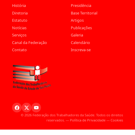
História
Presidência
Diretoria
Base Territorial
Estatuto
Artigos
Notícias
Publicações
Serviços
Galeria
Canal da Federação
Calendário
Contato
Inscreva-se
© 2026 Federação dos Trabalhadores da Saúde. Todos os direitos
reservados. —
Política de Privacidade
—
Cookies