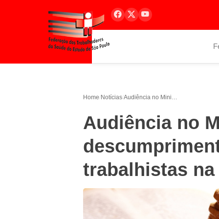
F
Home
/
Notícias
/
Audiência no Ministério Público debate descumprimento de direitos trabalhistas na Santa Casa de Itat
Audiência no M
descumprimento
trabalhistas na