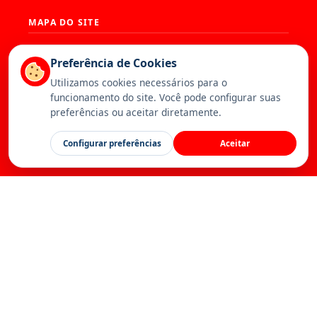
MAPA DO SITE
História
Presidência
Preferência de Cookies
Diretoria
Base Territorial
Utilizamos cookies necessários para o
Estatuto
Artigos
funcionamento do site. Você pode configurar suas
Notícias
Publicações
preferências ou aceitar diretamente.
Serviços
Galeria
Canal da Federação
Calendário
Configurar preferências
Aceitar
Contato
Inscreva-se
© 2026 Federação dos Trabalhadores da Saúde. Todos os direitos