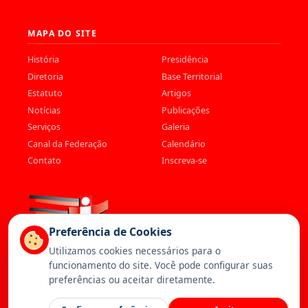
MAPA DO SITE
História
Presidência
Diretoria
Base Territorial
Estatuto
Artigos
Notícias
Publicações
Serviços
Galeria
Canal da Federação
Calendário
Contato
Inscreva-se
Preferência de Cookies
Utilizamos cookies necessários para o
funcionamento do site. Você pode configurar suas
preferências ou aceitar diretamente.