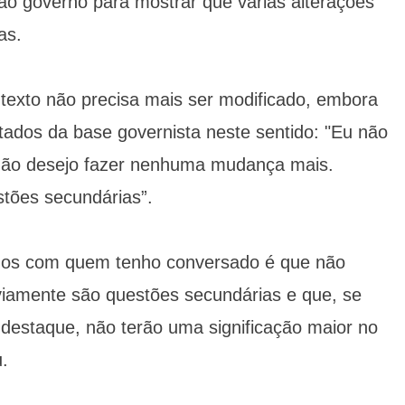
ao governo para mostrar que várias alterações
as.
 texto não precisa mais ser modificado, embora
tados da base governista neste sentido: "Eu não
 não desejo fazer nenhuma mudança mais.
stões secundárias”.
dos com quem tenho conversado é que não
iamente são questões secundárias e que, se
estaque, não terão uma significação maior no
u.