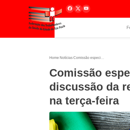
F
Home
/
Notícias
/
Comissão especial deverá encerrar discussão da reforma da Previdência na terça-feira
Comissão espec
discussão da r
na terça-feira