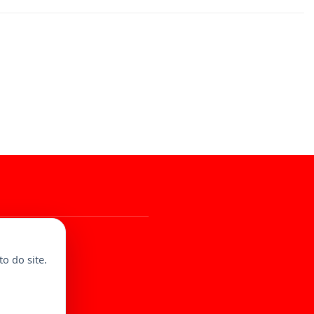
al
o do site.