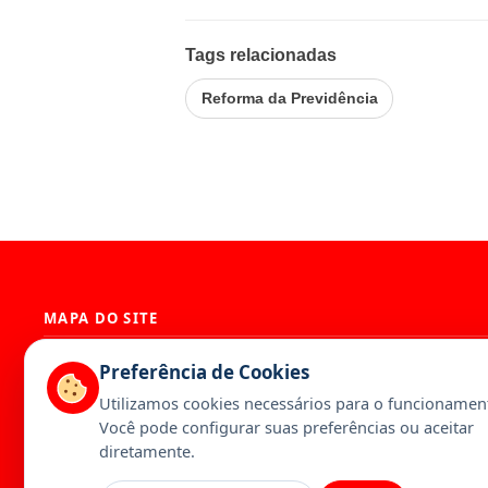
Tags relacionadas
Reforma da Previdência
MAPA DO SITE
História
Presidência
Preferência de Cookies
Diretoria
Base Territori
Utilizamos cookies necessários para o funcionament
Estatuto
Artigos
Você pode configurar suas preferências ou aceitar
Notícias
Publicações
diretamente.
Serviços
Galeria