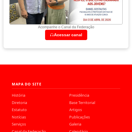
Acompanhe o Canal da Federação
Acessar canal
MAPA DO SITE
História
Presidência
Diretoria
Base Territorial
Estatuto
Artigos
Notícias
Publicações
Serviços
Galeria
Canal da Federação
Calendário