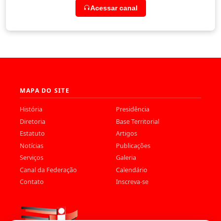
Acessar canal
MAPA DO SITE
História
Presidência
Diretoria
Base Territorial
Estatuto
Artigos
Notícias
Publicações
Serviços
Galeria
Canal da Federação
Calendário
Contato
Inscreva-se