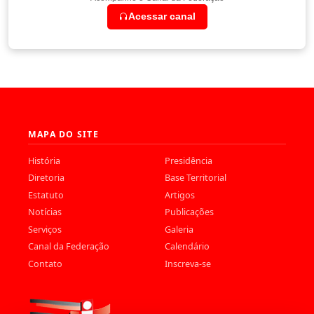
Acessar canal
MAPA DO SITE
História
Presidência
Diretoria
Base Territorial
Estatuto
Artigos
Notícias
Publicações
Serviços
Galeria
Canal da Federação
Calendário
Contato
Inscreva-se