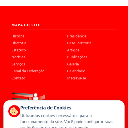
MAPA DO SITE
História
Presidência
Diretoria
Base Territorial
Estatuto
Artigos
Notícias
Publicações
Serviços
Galeria
Canal da Federação
Calendário
Contato
Inscreva-se
Preferência de Cookies
Utilizamos cookies necessários para o
funcionamento do site. Você pode configurar suas
preferências ou aceitar diretamente.