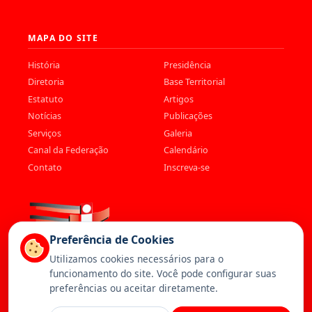
MAPA DO SITE
História
Presidência
Diretoria
Base Territorial
Estatuto
Artigos
Notícias
Publicações
Serviços
Galeria
Canal da Federação
Calendário
Contato
Inscreva-se
Preferência de Cookies
Utilizamos cookies necessários para o
funcionamento do site. Você pode configurar suas
preferências ou aceitar diretamente.