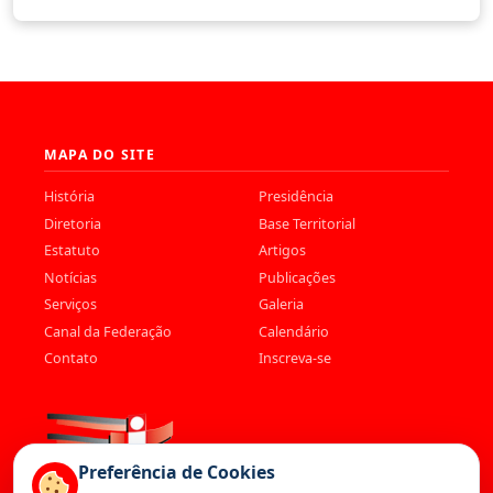
MAPA DO SITE
História
Presidência
Diretoria
Base Territorial
Estatuto
Artigos
Notícias
Publicações
Serviços
Galeria
Canal da Federação
Calendário
Contato
Inscreva-se
Preferência de Cookies