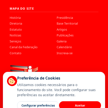
MAPA DO SITE
História
Presidência
Diretoria
Base Territorial
Estatuto
Artigos
Notícias
Publicações
Serviços
Galeria
Canal da Federação
Calendário
Contato
Inscreva-se
Preferência de Cookies
Utilizamos cookies necessários para o
funcionamento do site. Você pode configurar suas
preferências ou aceitar diretamente.
© 2026 Federação dos Trabalhadores da Saúde. Todos os direitos
Configurar preferências
Aceitar