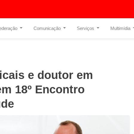
ederação
Comunicação
Serviços
Multimídia
icais e doutor em
em 18º Encontro
úde