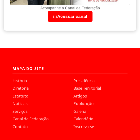
Acompanhe o Canal da Federação
Acessar canal
MAPA DO SITE
História
Presidência
Diretoria
Base Territorial
Estatuto
Artigos
Notícias
Publicações
Serviços
Galeria
Canal da Federação
Calendário
Contato
Inscreva-se