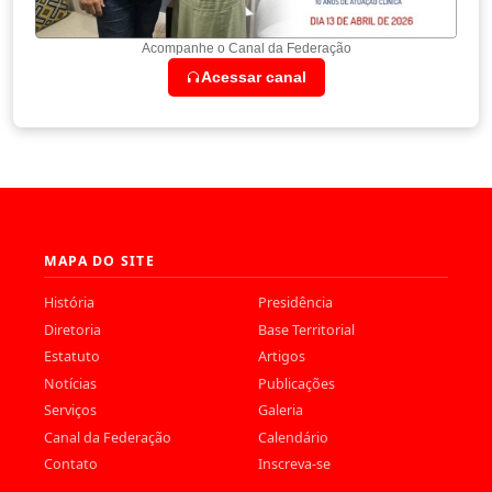
Acompanhe o Canal da Federação
Acessar canal
MAPA DO SITE
História
Presidência
Diretoria
Base Territorial
Estatuto
Artigos
Notícias
Publicações
Serviços
Galeria
Canal da Federação
Calendário
Contato
Inscreva-se