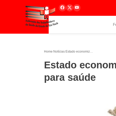
F
Home
/
Notícias
/
Estado economiza 49% em compra para saúde
Estado econom
para saúde