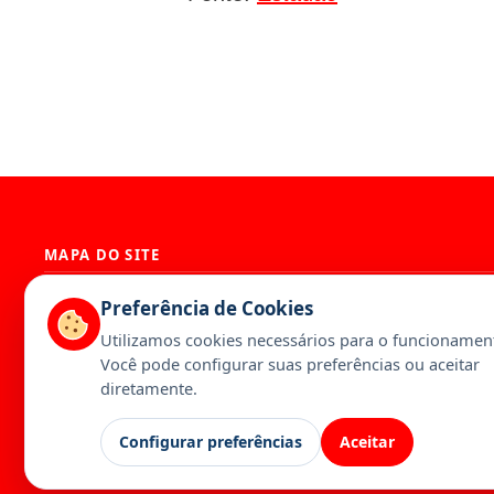
MAPA DO SITE
História
Presidência
Preferência de Cookies
Diretoria
Base Territori
Utilizamos cookies necessários para o funcionament
Estatuto
Artigos
Você pode configurar suas preferências ou aceitar
Notícias
Publicações
diretamente.
Serviços
Galeria
Configurar preferências
Aceitar
Canal da Federação
Calendário
Contato
Inscreva-se