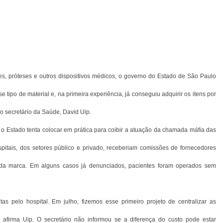
ses, próteses e outros dispositivos médicos, o governo do Estado de São Paulo
e tipo de material e, na primeira experiência, já conseguiu adquirir os itens por
 secretário da Saúde, David Uip.
e o Estado tenta colocar em prática para coibir a atuação da chamada máfia das
pitais, dos setores público e privado, receberiam comissões de fornecedores
nada marca. Em alguns casos já denunciados, pacientes foram operados sem
as pelo hospital. Em julho, fizemos esse primeiro projeto de centralizar as
afirma Uip. O secretário não informou se a diferença do custo pode estar