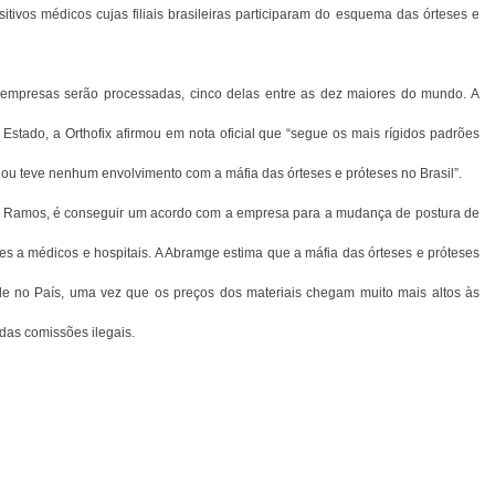
tivos médicos cujas filiais brasileiras participaram do esquema das órteses e
empresas serão processadas, cinco delas entre as dez maiores do mundo. A
o Estado, a Orthofix afirmou em nota oficial que “segue os mais rígidos padrões
m ou teve nenhum envolvimento com a máfia das órteses e próteses no Brasil”.
ro Ramos, é conseguir um acordo com a empresa para a mudança de postura de
s a médicos e hospitais. A Abramge estima que a máfia das órteses e próteses
de no País, uma vez que os preços dos materiais chegam muito mais altos às
das comissões ilegais.