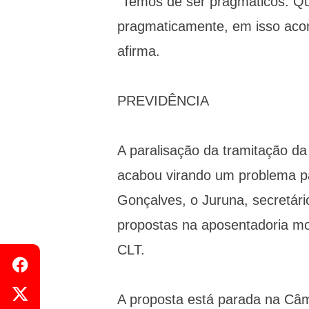
"Temos de ser pragmáticos. Q
pragmaticamente, em isso acon
afirma.
PREVIDÊNCIA
A paralisação da tramitação 
acabou virando um problema pa
Gonçalves, o Juruna, secretári
propostas na aposentadoria mo
CLT.
A proposta está parada na Câm