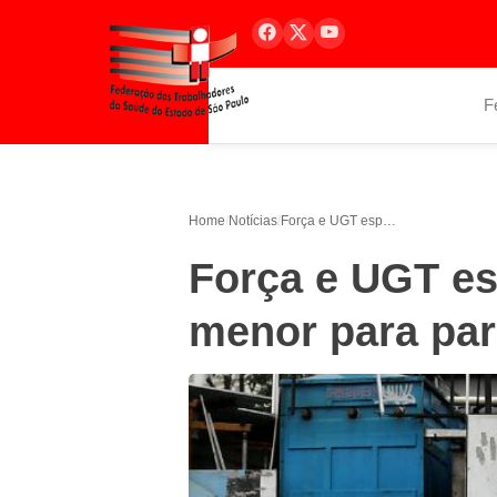
F
Home
/
Notícias
/
Força e UGT esperam mobilização menor para paralisação de sexta
Força e UGT e
menor para par