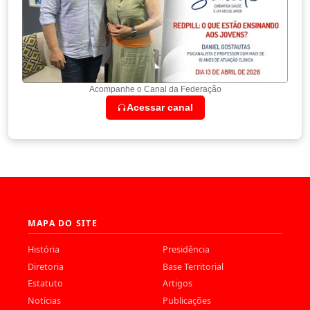
Acompanhe o Canal da Federação
Acessar canal
MAPA DO SITE
História
Presidência
Diretoria
Base Territorial
Estatuto
Artigos
Notícias
Publicações