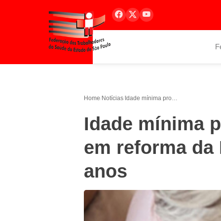
F
Home
/
Notícias
/
Idade mínima proposta pelo governo em reforma da Previdência será de 65 anos
Idade mínima p
em reforma da 
anos