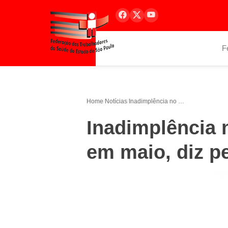
F
Home
/
Notícias
/
Inadimplência no Brasil cresce 1,31% em maio, diz pesquisa
Inadimplência 
em maio, diz p