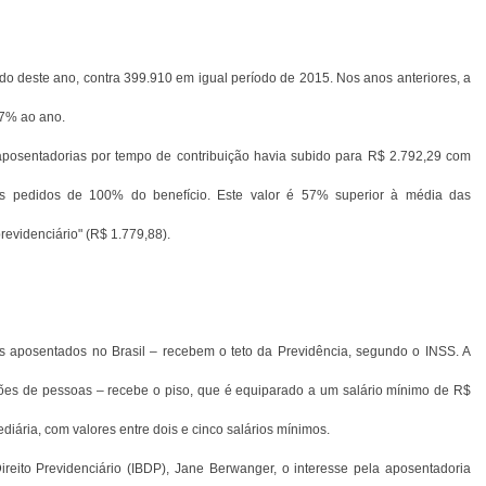
 deste ano, contra 399.910 em igual período de 2015. Nos anos anteriores, a
 7% ao ano.
aposentadorias por tempo de contribuição havia subido para R$ 2.792,29 com
ais pedidos de 100% do benefício. Este valor é 57% superior à média das
evidenciário" (R$ 1.779,88).
aposentados no Brasil – recebem o teto da Previdência, segundo o INSS. A
hões de pessoas – recebe o piso, que é equiparado a um salário mínimo de R$
iária, com valores entre dois e cinco salários mínimos.
Direito Previdenciário (IBDP), Jane Berwanger, o interesse pela aposentadoria