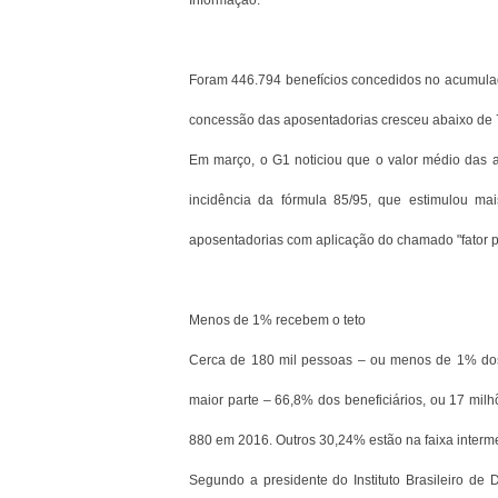
Informação.
Foram 446.794 benefícios concedidos no acumulado
concessão das aposentadorias cresceu abaixo de
Em março, o G1 noticiou que o valor médio das 
incidência da fórmula 85/95, que estimulou m
aposentadorias com aplicação do chamado "fator pr
Menos de 1% recebem o teto
Cerca de 180 mil pessoas – ou menos de 1% dos 
maior parte – 66,8% dos beneficiários, ou 17 mil
880 em 2016. Outros 30,24% estão na faixa intermed
Segundo a presidente do Instituto Brasileiro de 