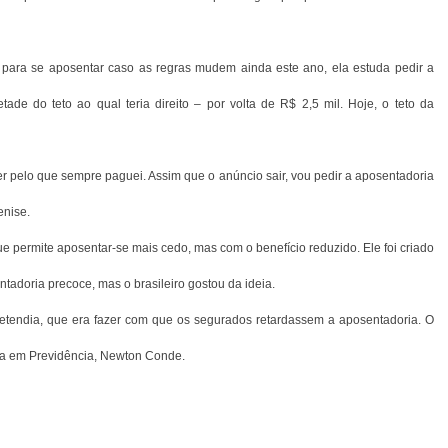
 para se aposentar caso as regras mudem ainda este ano, ela estuda pedir a
de do teto ao qual teria direito – por volta de R$ 2,5 mil. Hoje, o teto da
r pelo que sempre paguei. Assim que o anúncio sair, vou pedir a aposentadoria
enise.
ue permite aposentar-se mais cedo, mas com o benefício reduzido. Ele foi criado
tadoria precoce, mas o brasileiro gostou da ideia.
etendia, que era fazer com que os segurados retardassem a aposentadoria. O
ista em Previdência, Newton Conde.