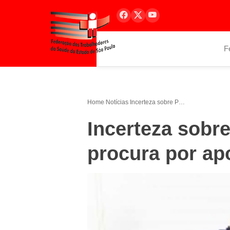
F
Home
/
Notícias
/
Incerteza sobre Previdência aumenta procura por aposentadoria antecipada
Incerteza sobr
procura por ap