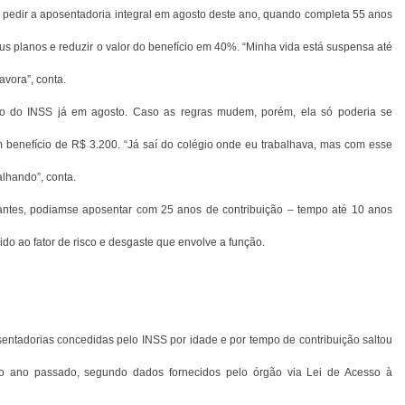
a pedir a aposentadoria integral em agosto deste ano, quando completa 55 anos
s planos e reduzir o valor do benefício em 40%. “Minha vida está suspensa até
vora”, conta.
 teto do INSS já em agosto. Caso as regras mudem, porém, ela só poderia se
um benefício de R$ 3.200. “Já saí do colégio onde eu trabalhava, mas com esse
alhando”, conta.
, antes, podiamse aposentar com 25 anos de contribuição – tempo até 10 anos
do ao fator de risco e desgaste que envolve a função.
sentadorias concedidas pelo INSS por idade e por tempo de contribuição saltou
ano passado, segundo dados fornecidos pelo órgão via Lei de Acesso à