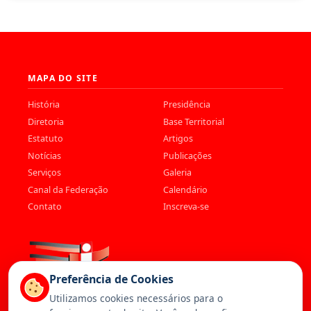
MAPA DO SITE
História
Presidência
Diretoria
Base Territorial
Estatuto
Artigos
Notícias
Publicações
Serviços
Galeria
Canal da Federação
Calendário
Contato
Inscreva-se
Preferência de Cookies
Utilizamos cookies necessários para o