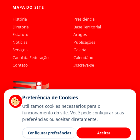
MAPA DO SITE
História
Presidência
Diretoria
Base Territorial
Estatuto
Artigos
Notícias
Publicações
Serviços
Galeria
Canal da Federação
Calendário
Contato
Inscreva-se
Preferência de Cookies
Utilizamos cookies necessários para o
funcionamento do site. Você pode configurar suas
preferências ou aceitar diretamente.
© 2026 Federação dos Trabalhadores da Saúde. Todos os direitos
Configurar preferências
Aceitar
reservados. —
Política de Privacidade
—
Cookies