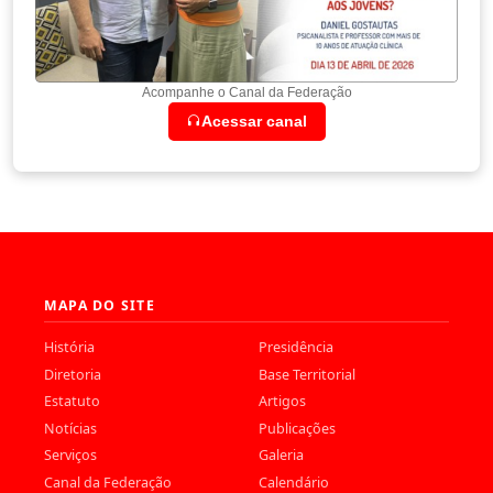
Acompanhe o Canal da Federação
Acessar canal
MAPA DO SITE
História
Presidência
Diretoria
Base Territorial
Estatuto
Artigos
Notícias
Publicações
Serviços
Galeria
Canal da Federação
Calendário