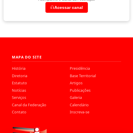
Acessar canal
MAPA DO SITE
História
Presidência
Diretoria
Base Territorial
Estatuto
Artigos
Notícias
Publicações
Serviços
Galeria
Canal da Federação
Calendário
Contato
Inscreva-se