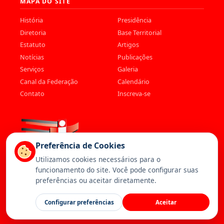
MAPA DO SITE
História
Presidência
Diretoria
Base Territorial
Estatuto
Artigos
Notícias
Publicações
Serviços
Galeria
Canal da Federação
Calendário
Contato
Inscreva-se
Preferência de Cookies
Utilizamos cookies necessários para o
funcionamento do site. Você pode configurar suas
preferências ou aceitar diretamente.
© 2026 Federação dos Trabalhadores da Saúde. Todos os direitos
Configurar preferências
Aceitar
reservados. —
Política de Privacidade
—
Cookies