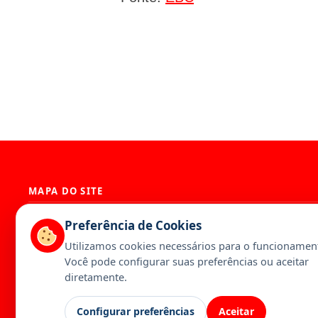
MAPA DO SITE
História
Presidência
Preferência de Cookies
Diretoria
Base Territori
Utilizamos cookies necessários para o funcionament
Estatuto
Artigos
Você pode configurar suas preferências ou aceitar
Notícias
Publicações
diretamente.
Serviços
Galeria
Configurar preferências
Aceitar
Canal da Federação
Calendário