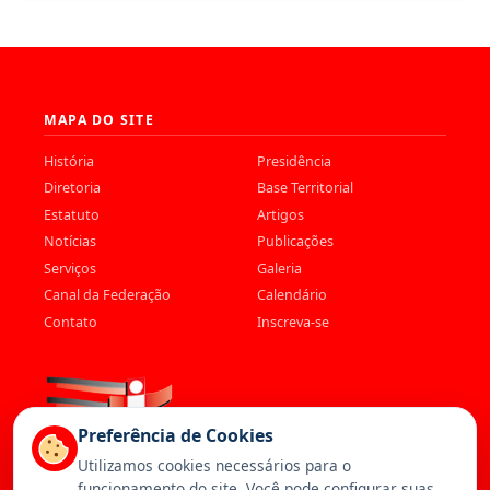
MAPA DO SITE
História
Presidência
Diretoria
Base Territorial
Estatuto
Artigos
Notícias
Publicações
Serviços
Galeria
Canal da Federação
Calendário
Contato
Inscreva-se
Preferência de Cookies
Utilizamos cookies necessários para o
funcionamento do site. Você pode configurar suas