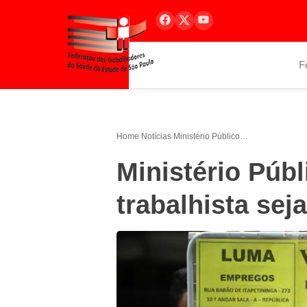
F
Home
/
Notícias
/
Ministério Público pede que reforma trabalhista seja vetada e estuda ação
Ministério Púb
trabalhista sej