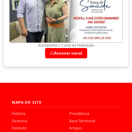
Acompanhe o Canal da Federação
Acessar canal
MAPA DO SITE
História
Presidência
Diretoria
Base Territorial
Estatuto
Artigos