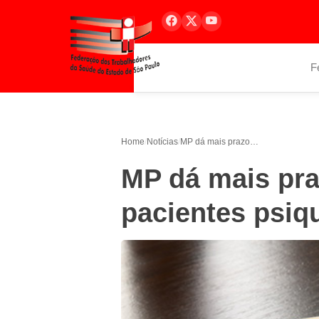
F
Home
/
Notícias
/
MP dá mais prazo para desospitalizar pacientes psiquiátricos
MP dá mais pra
pacientes psiqu