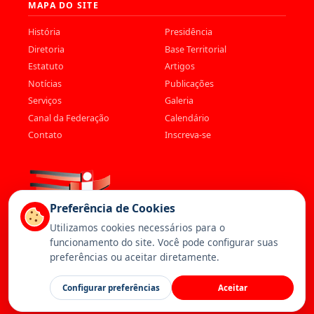
MAPA DO SITE
História
Presidência
Diretoria
Base Territorial
Estatuto
Artigos
Notícias
Publicações
Serviços
Galeria
Canal da Federação
Calendário
Contato
Inscreva-se
Preferência de Cookies
Utilizamos cookies necessários para o
funcionamento do site. Você pode configurar suas
preferências ou aceitar diretamente.
© 2026 Federação dos Trabalhadores da Saúde. Todos os direitos
Configurar preferências
Aceitar
reservados. —
Política de Privacidade
—
Cookies