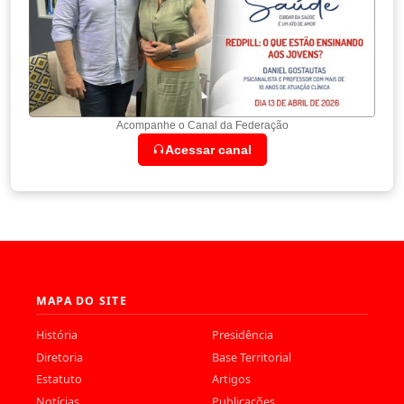
Acompanhe o Canal da Federação
Acessar canal
MAPA DO SITE
História
Presidência
Diretoria
Base Territorial
Estatuto
Artigos
Notícias
Publicações