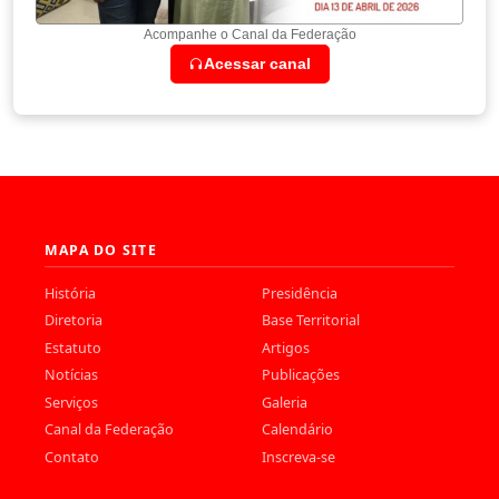
Acompanhe o Canal da Federação
Acessar canal
MAPA DO SITE
História
Presidência
Diretoria
Base Territorial
Estatuto
Artigos
Notícias
Publicações
Serviços
Galeria
Canal da Federação
Calendário
Contato
Inscreva-se