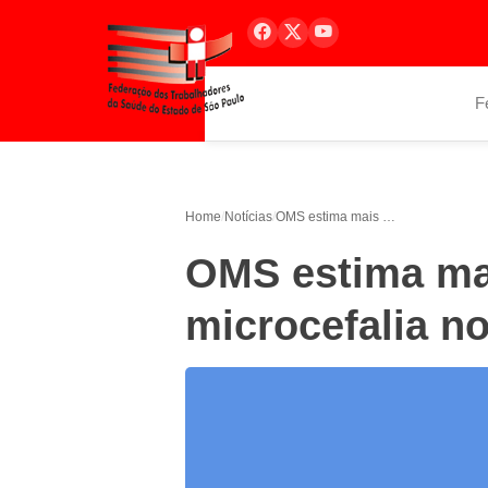
F
Home
/
Notícias
/
OMS estima mais mil novos casos de microcefalia no Brasil
OMS estima ma
microcefalia no