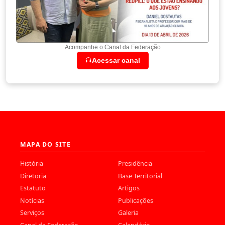
Acompanhe o Canal da Federação
Acessar canal
MAPA DO SITE
História
Presidência
Diretoria
Base Territorial
Estatuto
Artigos
Notícias
Publicações
Serviços
Galeria