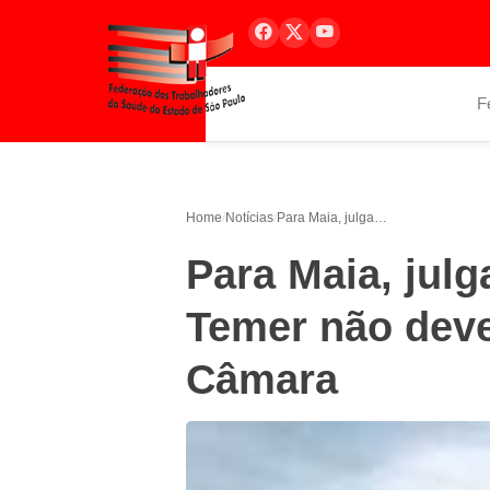
F
Home
/
Notícias
/
Para Maia, julgamento da chapa Dilma-Temer não deve afetar votações na Câmara
Para Maia, jul
Temer não deve
Câmara