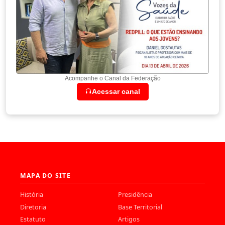
Acompanhe o Canal da Federação
Acessar canal
MAPA DO SITE
História
Presidência
Diretoria
Base Territorial
Estatuto
Artigos