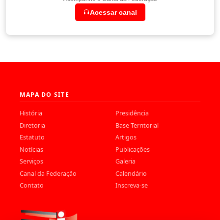
Acessar canal
MAPA DO SITE
História
Presidência
Diretoria
Base Territorial
Estatuto
Artigos
Notícias
Publicações
Serviços
Galeria
Canal da Federação
Calendário
Contato
Inscreva-se