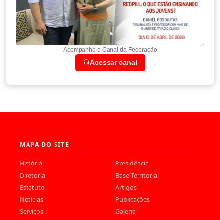
Acompanhe o Canal da Federação
Acessar canal
MAPA DO SITE
História
Presidência
Diretoria
Base Territorial
Estatuto
Artigos
Notícias
Publicações
Serviços
Galeria