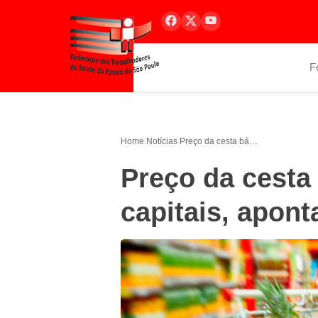
F
Home
/
Notícias
/
Preço da cesta básica diminui em 23 capitais, aponta Dieese
Preço da cesta
capitais, apont